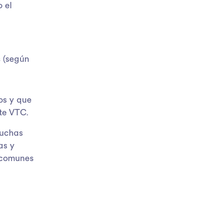
 el
s (según
os y que
rte VTC.
muchas
as y
 comunes