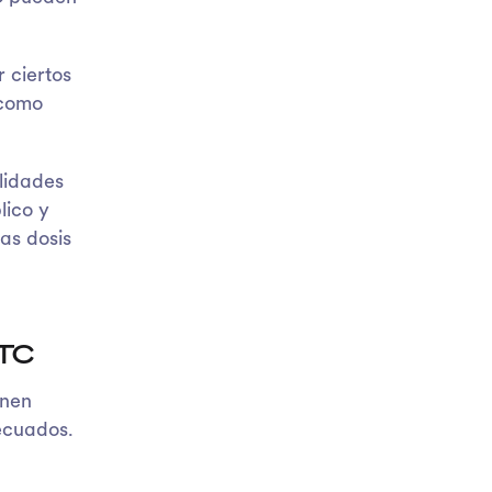
 ciertos
 como
lidades
lico y
as dosis
VTC
enen
ecuados.