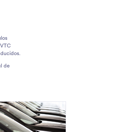
los
r VTC
nducidos.
l de