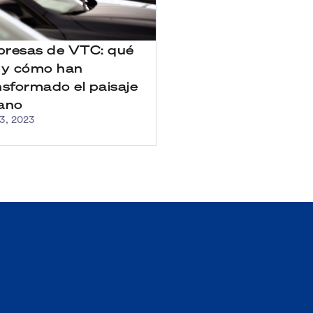
resas de VTC: qué
 y cómo han
nsformado el paisaje
ano
3, 2023