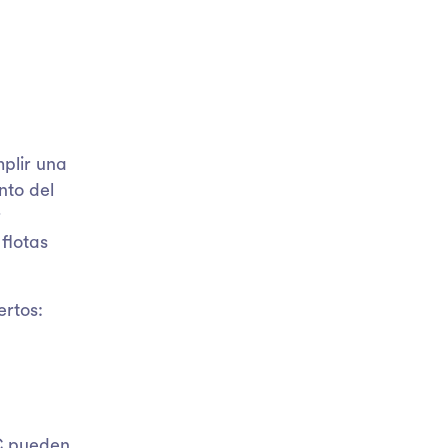
plir una
nto del
r
flotas
rtos:
C pueden