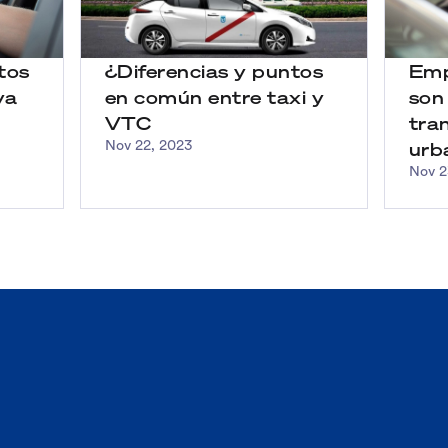
tos
Emp
¿Diferencias y puntos
va
son
en común entre taxi y
tra
VTC
urb
Nov 22, 2023
Nov 2