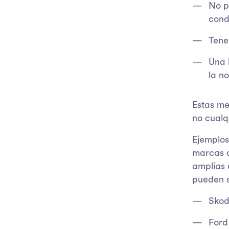
No p
cond
Tene
Una 
la n
Estas me
no cualq
Ejemplos
marcas d
amplias 
pueden s
Skod
For