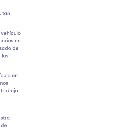
s tan
 vehículo
uarios en
asado de
 las
ículo en
unos
 trabaja
stra
 de