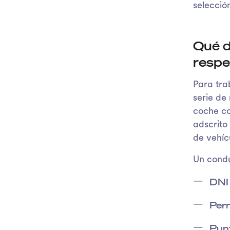
selecció
Qué d
respe
Para tra
serie de 
coche co
adscrito
de vehíc
Un condu
DNI 
Perm
Punt