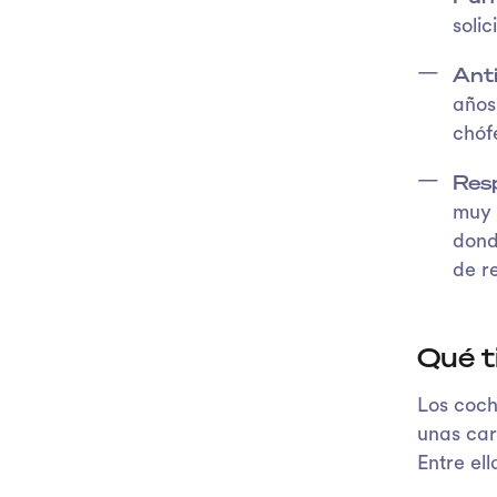
soli
Ant
años
chóf
Resp
muy 
dond
de r
Qué t
Los coch
unas car
Entre ell