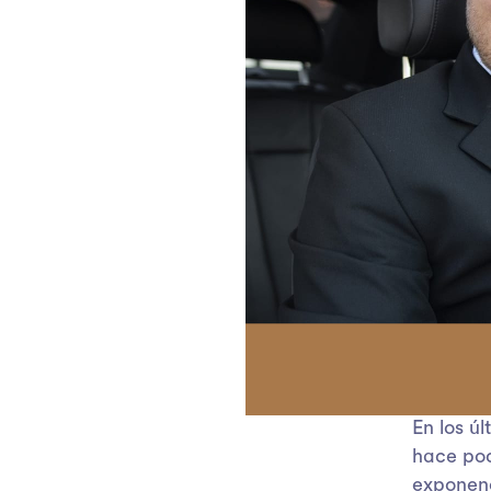
En los ú
hace poc
exponenc