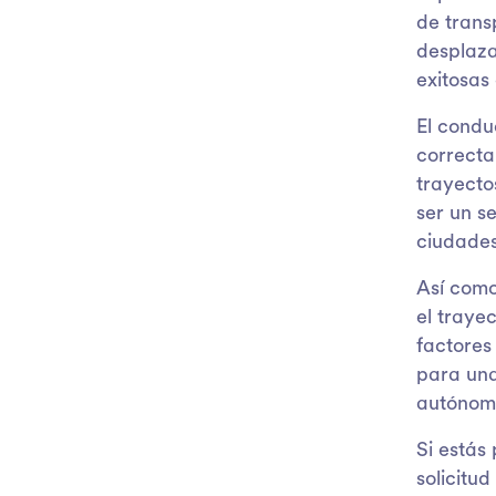
de trans
desplaza
exitosas
El condu
correcta
trayecto
ser un se
ciudades
Así como
el traye
factores
para una
autónomo
Si estás
solicitu